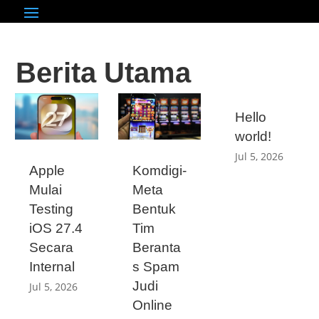
Berita Utama
Hello
world!
Jul 5, 2026
Apple
Komdigi-
Mulai
Meta
Testing
Bentuk
iOS 27.4
Tim
Secara
Beranta
Internal
s Spam
Judi
Jul 5, 2026
Online